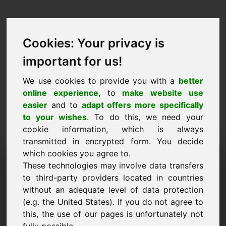
Cookies: Your privacy is
important for us!
We use cookies to provide you with a
better
online experience
, to
make website use
easier
and to
adapt offers more specifically
to your wishes
. To do this, we need your
cookie information, which is always
transmitted in encrypted form. You decide
مجال اقتراح السعر: sell.at
which cookies you agree to.
These technologies may involve data transfers
أرغب في تقديم عرض سعر للنطاق sell.at.
to third-party providers located in countries
without an adequate level of data protection
اسم الشركة
(e.g. the United States). If you do not agree to
this, the use of our pages is unfortunately not